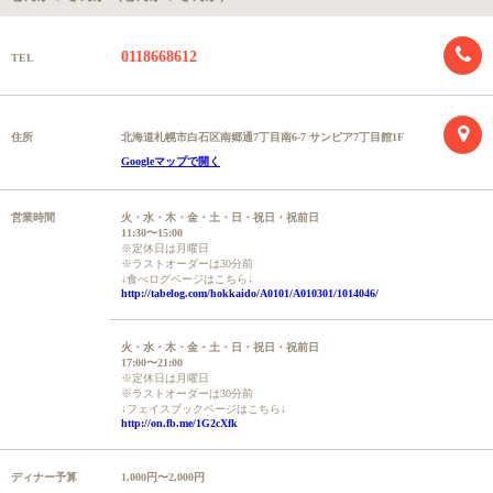
0118668612
TEL
住所
北海道札幌市白石区南郷通7丁目南6-7 サンピア7丁目館1F
Googleマップで開く
営業時間
火・水・木・金・土・日・祝日・祝前日
11:30〜15:00
※定休日は月曜日
※ラストオーダーは30分前
↓食べログページはこちら↓
http://tabelog.com/hokkaido/A0101/A010301/1014046/
火・水・木・金・土・日・祝日・祝前日
17:00〜21:00
※定休日は月曜日
※ラストオーダーは30分前
↓フェイスブックページはこちら↓
http://on.fb.me/1G2cXfk
ディナー予算
1,000円〜2,000円