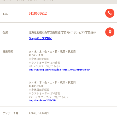
0118668612
TEL
住所
北海道札幌市白石区南郷通7丁目南6-7 サンピア7丁目館1F
Googleマップで開く
営業時間
火・水・木・金・土・日・祝日・祝前日
11:30〜15:00
※定休日は月曜日
※ラストオーダーは30分前
↓食べログページはこちら↓
http://tabelog.com/hokkaido/A0101/A010301/1014046/
火・水・木・金・土・日・祝日・祝前日
17:00〜21:00
※定休日は月曜日
※ラストオーダーは30分前
↓フェイスブックページはこちら↓
http://on.fb.me/1G2cXfk
ディナー予算
1,000円〜2,000円